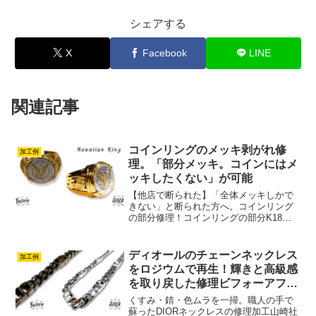
シェアする
X
Facebook
LINE
関連記事
コインリングのメッキ剥がれ修
加工例
理。「部分メッキ。コインにはメ
ッキしたくない」が可能
【他店で断られた】「全体メッキしかで
きない」と断られた方へ。コインリング
の部分修理！コインリングの部分K18再
メッキ。コインを保護する「特殊マスキ
ング」山崎社長昔に購入したコインリン
グ。リング本体のメッキが剥げてしまっ
ディオールのチェーンネックレス
加工例
たので、コインには何も...
をロジウムで再生！輝きと高級感
を取り戻した修理ビフォーアフタ
ー
くすみ・錆・色ムラを一掃。職人の手で
蘇ったDIORネックレスの修理加工山崎社