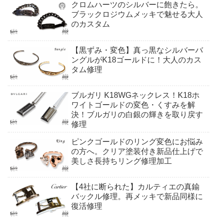
クロムハーツのシルバーに飽きたら。
ブラックロジウムメッキで魅せる大人
のカスタム
【黒ずみ・変色】真っ黒なシルバーバ
ングルがK18ゴールドに！大人のカス
タム修理
ブルガリ K18WGネックレス！K18ホ
ワイトゴールドの変色・くすみを解
決！ブルガリの白銀の輝きを取り戻す
修理
ピンクゴールドのリング変色にお悩み
の方へ。クリア塗装付き新品仕上げで
美しさ長持ちリング修理加工
【4社に断られた】カルティエの真鍮
バックル修理。再メッキで新品同様に
復活修理