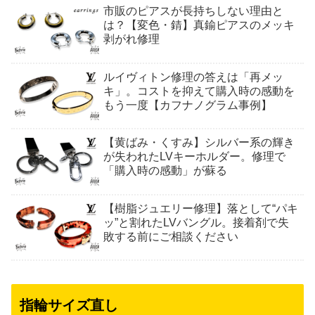
市販のピアスが長持ちしない理由と
は？【変色・錆】真鍮ピアスのメッキ
剥がれ修理
ルイヴィトン修理の答えは「再メッ
キ」。コストを抑えて購入時の感動を
もう一度【カフナノグラム事例】
【黄ばみ・くすみ】シルバー系の輝き
が失われたLVキーホルダー。修理で
「購入時の感動」が蘇る
【樹脂ジュエリー修理】落として“パキ
ッ”と割れたLVバングル。接着剤で失
敗する前にご相談ください
指輪サイズ直し