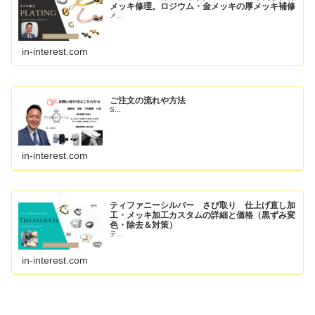
メッキ修理。ロジウム・金メッキの厚メッキ補修
メ...
in-interest.com
ご注文の流れや方法
S...
in-interest.com
ティファニーシルバー さび取り 仕上げ直し加
工・メッキ加工カスタムの詳細と価格（黒ずみ変
色・除去＆対策）
テ...
in-interest.com