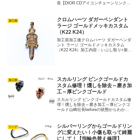
長【DIOR CDアイコンチェーンリンクネ
ックレス】ロジウムメッキ（シルバー
色）新品仕上げ 加工レポート■ 加工前の
状態お預かりしたネックレスは、チェー
クロムハーツ ダガーペンダント
加工例
ン全体に黒ず...
ラージ ゴールドメッキカスタム
（K22 K24）
加工前加工後クロムハーツ ダガーペンダ
ント ラージ ゴールドメッキカスタム
（K22 K24）加工内容：いぶし取り+新品
仕上げ磨き直し+厚金メッキ・コーティン
グ K22 K24ゴールドメッキ・コーティ
ング カスタム加工 価格＆申し込み方
法ご注...
スカルリング ピンクゴールドカ
加工例
スタム修理！燻しを除去～磨き加
工～厚ピンクゴールド
スカルリング ピンクゴールドカスタム修
理！燻しを除去～磨き加工～厚ピンクゴ
ールド山崎社長beforeの状態からわかる
ように、凹んでいる箇所に関しては全て
燻し加工がされている状態でした。メッ
キ加工をする際には、必ず燻し加工を除
シルバーリングからゴールドリン
リング
去してからの加工...
グに変えたい！小傷も取って綺麗
にして！【指輪色替え修理】