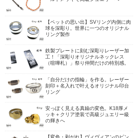
【ペットの思い出】SVリング内側に肉
球を深彫り。世界に一つのオリジナル
リング製作
鉄製プレートに刻む深彫りレーザー加
工！「深彫りオリジナルネックレス
（喧嘩札）」祭り仲間だけの特別感。
「自分だけの指輪」を作る。レーザー
刻印＋名入れで叶えるオリジナル印台
リング
安っぽく見える真鍮の変色。K18厚メ
ッキ＋クリア塗装で高級ジュエリー級
の輝きへ
【変色・剥がれ】ヴィヴィアンのピン