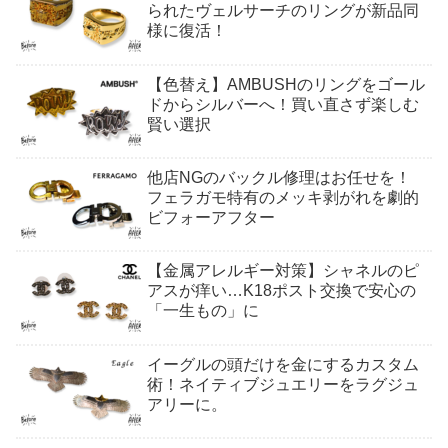
られたヴェルサーチのリングが新品同
様に復活！
【色替え】AMBUSHのリングをゴール
ドからシルバーへ！買い直さず楽しむ
賢い選択
他店NGのバックル修理はお任せを！
フェラガモ特有のメッキ剥がれを劇的
ビフォーアフター
【金属アレルギー対策】シャネルのピ
アスが痒い…K18ポスト交換で安心の
「一生もの」に
イーグルの頭だけを金にするカスタム
術！ネイティブジュエリーをラグジュ
アリーに。