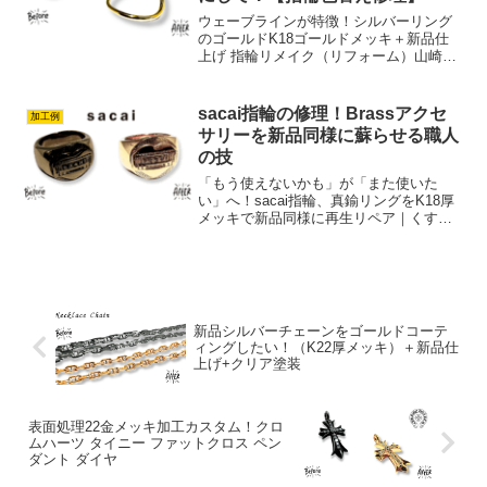
ウェーブラインが特徴！シルバーリング
のゴールドK18ゴールドメッキ＋新品仕
上げ 指輪リメイク（リフォーム）山崎社
長この度は、シルバーリングのゴールド
K18メッキ新品仕上げをご依頼いただ
き、誠にありがとうございました。お預
sacai指輪の修理！Brassアクセ
加工例
かりしたリングは、柔...
サリーを新品同様に蘇らせる職人
の技
「もう使えないかも」が「また使いた
い」へ！sacai指輪、真鍮リングをK18厚
メッキで新品同様に再生リペア｜くす
み・変色も職人技で解決山崎社長【sacai
リング】K18厚メッキ新品仕上げで、く
すんだリングを新品に再生！今回はsacai
製の真...
新品シルバーチェーンをゴールドコーテ
ィングしたい！（K22厚メッキ）＋新品仕
上げ+クリア塗装
表面処理22金メッキ加工カスタム！クロ
ムハーツ タイニー ファットクロス ペン
ダント ダイヤ