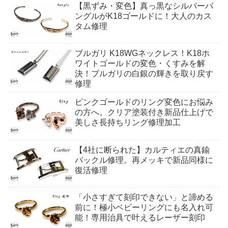
【黒ずみ・変色】真っ黒なシルバーバ
ングルがK18ゴールドに！大人のカス
タム修理
ブルガリ K18WGネックレス！K18ホ
ワイトゴールドの変色・くすみを解
決！ブルガリの白銀の輝きを取り戻す
修理
ピンクゴールドのリング変色にお悩み
の方へ。クリア塗装付き新品仕上げで
美しさ長持ちリング修理加工
【4社に断られた】カルティエの真鍮
バックル修理。再メッキで新品同様に
復活修理
「小さすぎて刻印できない」と諦める
前に！極小ベビーリングにも名入れ可
能！専用治具で叶えるレーザー刻印