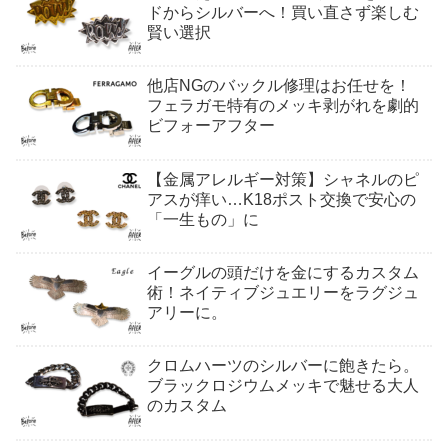
ドからシルバーへ！買い直さず楽しむ
賢い選択
他店NGのバックル修理はお任せを！
フェラガモ特有のメッキ剥がれを劇的
ビフォーアフター
【金属アレルギー対策】シャネルのピ
アスが痒い…K18ポスト交換で安心の
「一生もの」に
イーグルの頭だけを金にするカスタム
術！ネイティブジュエリーをラグジュ
アリーに。
クロムハーツのシルバーに飽きたら。
ブラックロジウムメッキで魅せる大人
のカスタム