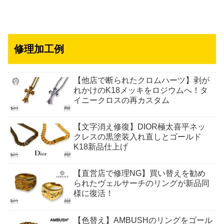
修理加工例
【他店で断られたクロムハーツ】剥が
れかけのK18メッキをロジウムへ！タ
イニークロスの再カスタム
【文字消え修復】DIOR極太喜平ネッ
クレスの黒塗装入れ直しとゴールド
K18新品仕上げ
【直営店で修理NG】買い替えを勧め
られたヴェルサーチのリングが新品同
様に復活！
【色替え】AMBUSHのリングをゴール