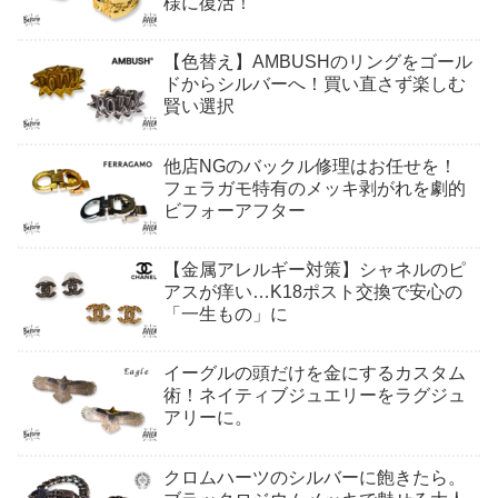
様に復活！
【色替え】AMBUSHのリングをゴール
ドからシルバーへ！買い直さず楽しむ
賢い選択
他店NGのバックル修理はお任せを！
フェラガモ特有のメッキ剥がれを劇的
ビフォーアフター
【金属アレルギー対策】シャネルのピ
アスが痒い…K18ポスト交換で安心の
「一生もの」に
イーグルの頭だけを金にするカスタム
術！ネイティブジュエリーをラグジュ
アリーに。
クロムハーツのシルバーに飽きたら。