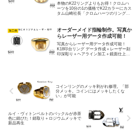
本物のK22リングよりもお得！クロムハ
ーツを10分の1の価格でK22カラーにカス
タム山崎社長「クロムハーツのリングを
ゴールドにカスタムしたい！」そんな声
にお応えして、今回はCHROME
HEARTS スペーサーリング CHフォーエ
オーダーメイド指輪制作。写真か
加工例
バーのK2...
らレーザー用データ作成可能！
写真からレーザー用データ作成可能！
K18印台リング データ作成＋レーザー刻
印深彫り＋ヘアライン加工＋鏡面仕上げ
山崎社長写真からレーザー用データ作成
可能！ゴールドK18印台リング データ作
成＋レーザー刻印深彫り＋ヘアライン加
工＋鏡面仕上げ今回...
コインリングのメッキ剥がれ修理。「部
分メッキ。コインにはメッキしたくな
い」が可能
ルイ・ヴィトンベルトのバックルが赤茶
色に錆びた！錆取り＋ロジウムメッキで
新品再生