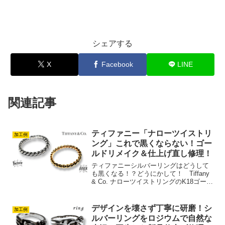
シェアする
X
Facebook
LINE
関連記事
ティファニー「ナローツイストリ
加工例
ング」これで黒くならない！ゴー
ルドリメイク＆仕上げ直し修理！
ティファニーシルバーリングはどうして
も黒くなる！？どうにかして！ Tiffany
& Co. ナローツイストリングのK18ゴール
ドメッキっ＋新品仕上げ山崎社長今回お
預かりしたのは、ティファニーの人気モ
デル「ナローツイストリング」。細身な
デザインを壊さず丁寧に研磨！シ
加工例
がら...
ルバーリングをロジウムで自然な