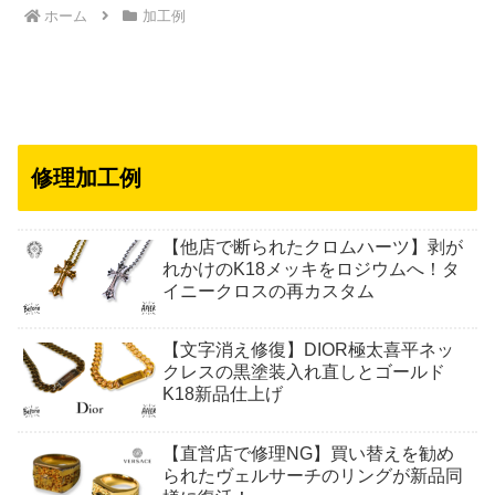
ホーム
加工例
修理加工例
【他店で断られたクロムハーツ】剥が
れかけのK18メッキをロジウムへ！タ
イニークロスの再カスタム
【文字消え修復】DIOR極太喜平ネッ
クレスの黒塗装入れ直しとゴールド
K18新品仕上げ
【直営店で修理NG】買い替えを勧め
られたヴェルサーチのリングが新品同