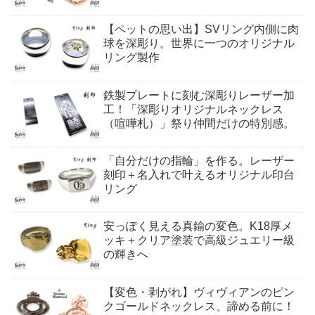
【ペットの思い出】SVリング内側に肉
球を深彫り。世界に一つのオリジナル
リング製作
鉄製プレートに刻む深彫りレーザー加
工！「深彫りオリジナルネックレス
（喧嘩札）」祭り仲間だけの特別感。
「自分だけの指輪」を作る。レーザー
刻印＋名入れで叶えるオリジナル印台
リング
安っぽく見える真鍮の変色。K18厚メ
ッキ＋クリア塗装で高級ジュエリー級
の輝きへ
【変色・剥がれ】ヴィヴィアンのピン
クゴールドネックレス、諦める前に！