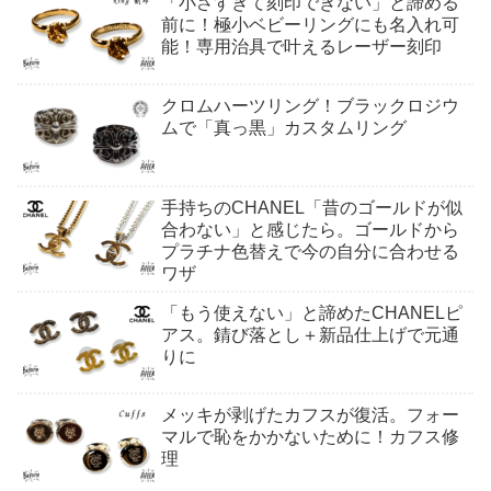
「小さすぎて刻印できない」と諦める
前に！極小ベビーリングにも名入れ可
能！専用治具で叶えるレーザー刻印
クロムハーツリング！ブラックロジウ
ムで「真っ黒」カスタムリング
手持ちのCHANEL「昔のゴールドが似
合わない」と感じたら。ゴールドから
プラチナ色替えで今の自分に合わせる
ワザ
「もう使えない」と諦めたCHANELピ
アス。錆び落とし＋新品仕上げで元通
りに
メッキが剥げたカフスが復活。フォー
マルで恥をかかないために！カフス修
理