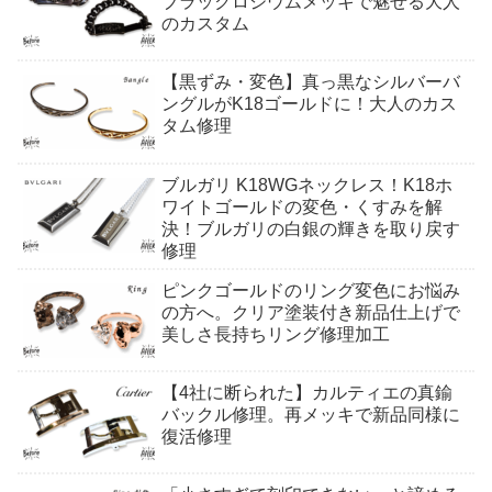
ブラックロジウムメッキで魅せる大人
のカスタム
【黒ずみ・変色】真っ黒なシルバーバ
ングルがK18ゴールドに！大人のカス
タム修理
ブルガリ K18WGネックレス！K18ホ
ワイトゴールドの変色・くすみを解
決！ブルガリの白銀の輝きを取り戻す
修理
ピンクゴールドのリング変色にお悩み
の方へ。クリア塗装付き新品仕上げで
美しさ長持ちリング修理加工
【4社に断られた】カルティエの真鍮
バックル修理。再メッキで新品同様に
復活修理