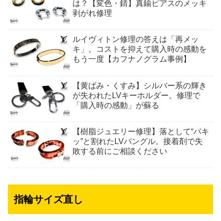
は？【変色・錆】真鍮ピアスのメッキ
剥がれ修理
ルイヴィトン修理の答えは「再メッ
キ」。コストを抑えて購入時の感動を
もう一度【カフナノグラム事例】
【黄ばみ・くすみ】シルバー系の輝き
が失われたLVキーホルダー。修理で
「購入時の感動」が蘇る
【樹脂ジュエリー修理】落として“パキ
ッ”と割れたLVバングル。接着剤で失
敗する前にご相談ください
指輪サイズ直し