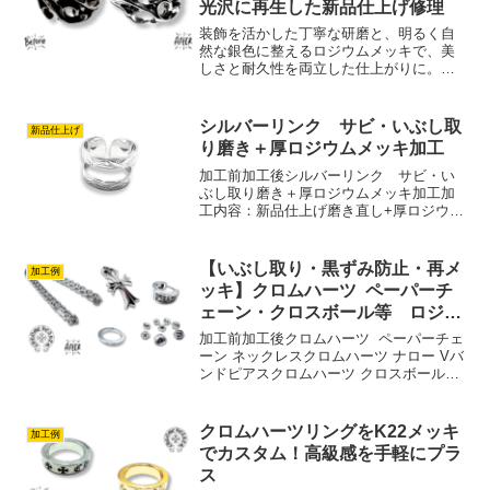
光沢に再生した新品仕上げ修理
装飾を活かした丁寧な研磨と、明るく自
然な銀色に整えるロジウムメッキで、美
しさと耐久性を両立した仕上がりに。山
崎社長【シルバーリング新品仕上げ メ
ッキ修理】ロジウムメッキ新品仕上げ 加
工レポート■ 加工前の状態長く使われて
シルバーリンク サビ・いぶし取
新品仕上げ
いたことで、全体に黒...
り磨き＋厚ロジウムメッキ加工
加工前加工後シルバーリンク サビ・い
ぶし取り磨き＋厚ロジウムメッキ加工加
工内容：新品仕上げ磨き直し+厚ロジウム
メッキ コーティングシルバーのさび、
酸化防止のため、プラチナ加工（ロジウ
ムメッキ）を施しました。ありがとうご
【いぶし取り・黒ずみ防止・再メ
加工例
ざいました。
ッキ】クロムハーツ ペーパーチ
ェーン・クロスボール等 ロジウ
ムメッキカスタム
加工前加工後クロムハーツ ペーパーチェ
ーン ネックレスクロムハーツ ナロー Vバ
ンドピアスクロムハーツ クロスボールペ
ンダント スモール CHクロス ウィズ ベイ
ルクロムハーツ スペーサーリング磨き＋
いぶし取り＋厚ロジウムメッキシルバー
クロムハーツリングをK22メッキ
加工例
特...
でカスタム！高級感を手軽にプラ
ス