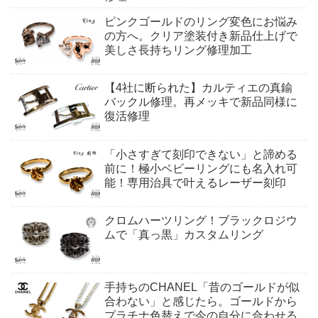
ピンクゴールドのリング変色にお悩み
の方へ。クリア塗装付き新品仕上げで
美しさ長持ちリング修理加工
【4社に断られた】カルティエの真鍮
バックル修理。再メッキで新品同様に
復活修理
「小さすぎて刻印できない」と諦める
前に！極小ベビーリングにも名入れ可
能！専用治具で叶えるレーザー刻印
クロムハーツリング！ブラックロジウ
ムで「真っ黒」カスタムリング
手持ちのCHANEL「昔のゴールドが似
合わない」と感じたら。ゴールドから
プラチナ色替えで今の自分に合わせる