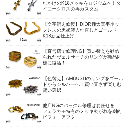
れかけのK18メッキをロジウムへ！タ
イニークロスの再カスタム
【文字消え修復】DIOR極太喜平ネッ
クレスの黒塗装入れ直しとゴールド
K18新品仕上げ
【直営店で修理NG】買い替えを勧め
られたヴェルサーチのリングが新品同
様に復活！
【色替え】AMBUSHのリングをゴール
ドからシルバーへ！買い直さず楽しむ
賢い選択
他店NGのバックル修理はお任せを！
フェラガモ特有のメッキ剥がれを劇的
ビフォーアフター