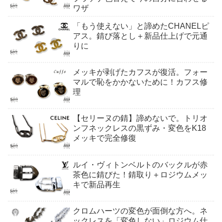
ワザ
「もう使えない」と諦めたCHANELピ
アス。錆び落とし＋新品仕上げで元通
りに
メッキが剥げたカフスが復活。フォー
マルで恥をかかないために！カフス修
理
【セリーヌの錆】諦めないで。トリオ
ンフネックレスの黒ずみ・変色をK18
メッキで完全修復
ルイ・ヴィトンベルトのバックルが赤
茶色に錆びた！錆取り＋ロジウムメッ
キで新品再生
クロムハーツの変色が面倒な方へ。ネ
ックレスを「変色しない」ロジウム仕