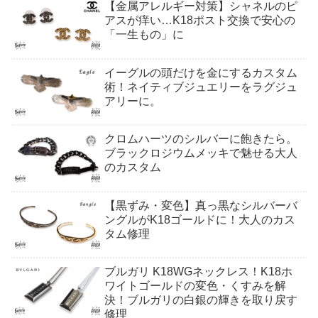
【金属アレルギー対策】シャネルのピ
アスが痒い…K18ポスト交換で安心の
「一生もの」に
イーグルの頭だけを金にするカスタム
術！ネイティブジュエリーをラグジュ
アリーに。
クロムハーツのシルバーに飽きたら。
ブラックロジウムメッキで魅せる大人
のカスタム
【黒ずみ・変色】真っ黒なシルバーバ
ングルがK18ゴールドに！大人のカス
タム修理
ブルガリ K18WGネックレス！K18ホ
ワイトゴールドの変色・くすみを解
決！ブルガリの白銀の輝きを取り戻す
修理