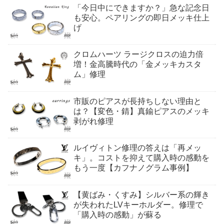
「今日中にできますか？」急な記念日
も安心。ペアリングの即日メッキ仕上
げ
クロムハーツ ラージクロスの迫力倍
増！金高騰時代の「金メッキカスタ
ム」修理
市販のピアスが長持ちしない理由と
は？【変色・錆】真鍮ピアスのメッキ
剥がれ修理
ルイヴィトン修理の答えは「再メッ
キ」。コストを抑えて購入時の感動を
もう一度【カフナノグラム事例】
【黄ばみ・くすみ】シルバー系の輝き
が失われたLVキーホルダー。修理で
「購入時の感動」が蘇る