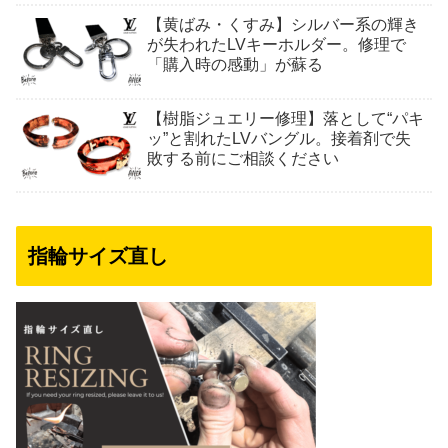
【黄ばみ・くすみ】シルバー系の輝き
が失われたLVキーホルダー。修理で
「購入時の感動」が蘇る
【樹脂ジュエリー修理】落として“パキ
ッ”と割れたLVバングル。接着剤で失
敗する前にご相談ください
指輪サイズ直し