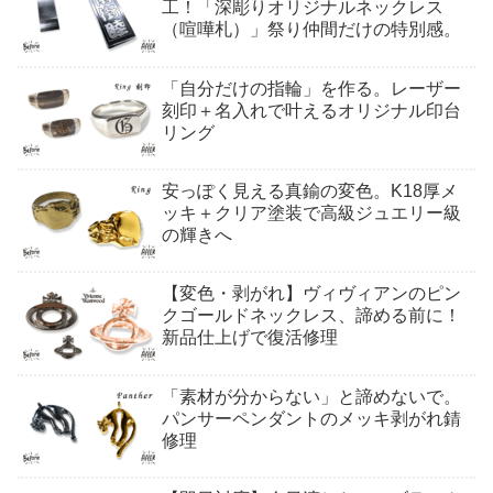
工！「深彫りオリジナルネックレス
（喧嘩札）」祭り仲間だけの特別感。
「自分だけの指輪」を作る。レーザー
刻印＋名入れで叶えるオリジナル印台
リング
安っぽく見える真鍮の変色。K18厚メ
ッキ＋クリア塗装で高級ジュエリー級
の輝きへ
【変色・剥がれ】ヴィヴィアンのピン
クゴールドネックレス、諦める前に！
新品仕上げで復活修理
「素材が分からない」と諦めないで。
パンサーペンダントのメッキ剥がれ錆
修理