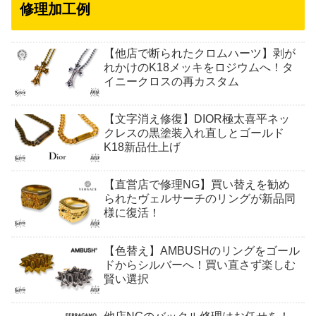
修理加工例
【他店で断られたクロムハーツ】剥が
れかけのK18メッキをロジウムへ！タ
イニークロスの再カスタム
【文字消え修復】DIOR極太喜平ネッ
クレスの黒塗装入れ直しとゴールド
K18新品仕上げ
【直営店で修理NG】買い替えを勧め
られたヴェルサーチのリングが新品同
様に復活！
【色替え】AMBUSHのリングをゴール
ドからシルバーへ！買い直さず楽しむ
賢い選択