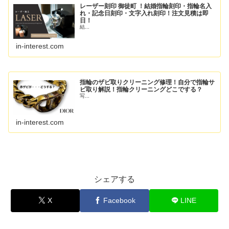
レーザー刻印 御徒町 ！結婚指輪刻印・指輪名入
れ・記念日刻印・文字入れ刻印！注文見積は即
日！
結...
in-interest.com
指輪のザビ取りクリーニング修理！自分で指輪サ
ビ取り解説！指輪クリーニングどこでする？
写...
in-interest.com
シェアする
X
Facebook
LINE