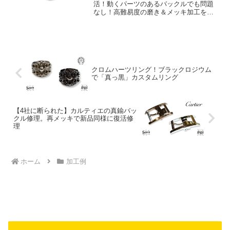
活！動くパーツのあるバックルでも問題
なし！高難易度の磨き＆メッキ加工を職
人技で実現！こんなに傷んでいても修復
できる？山崎社長長年の使用で錆びつ
き、くすんでしまったLOUIS VUITTONの
ベルトバックル...
クロムハーツリング！ブラックロジウム
で「真っ黒」カスタムリング
【4社に断られた】カルティエの真鍮バッ
クル修理。再メッキで新品同様に復活修
理
ホーム
加工例