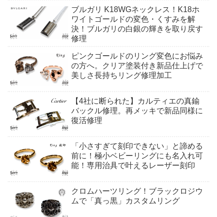
ブルガリ K18WGネックレス！K18ホ
ワイトゴールドの変色・くすみを解
決！ブルガリの白銀の輝きを取り戻す
修理
ピンクゴールドのリング変色にお悩み
の方へ。クリア塗装付き新品仕上げで
美しさ長持ちリング修理加工
【4社に断られた】カルティエの真鍮
バックル修理。再メッキで新品同様に
復活修理
「小さすぎて刻印できない」と諦める
前に！極小ベビーリングにも名入れ可
能！専用治具で叶えるレーザー刻印
クロムハーツリング！ブラックロジウ
ムで「真っ黒」カスタムリング