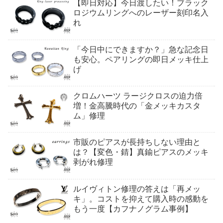
【即日対応】今日渡したい！ブラック
ロジウムリングへのレーザー刻印名入
れ
「今日中にできますか？」急な記念日
も安心。ペアリングの即日メッキ仕上
げ
クロムハーツ ラージクロスの迫力倍
増！金高騰時代の「金メッキカスタ
ム」修理
市販のピアスが長持ちしない理由と
は？【変色・錆】真鍮ピアスのメッキ
剥がれ修理
ルイヴィトン修理の答えは「再メッ
キ」。コストを抑えて購入時の感動を
もう一度【カフナノグラム事例】