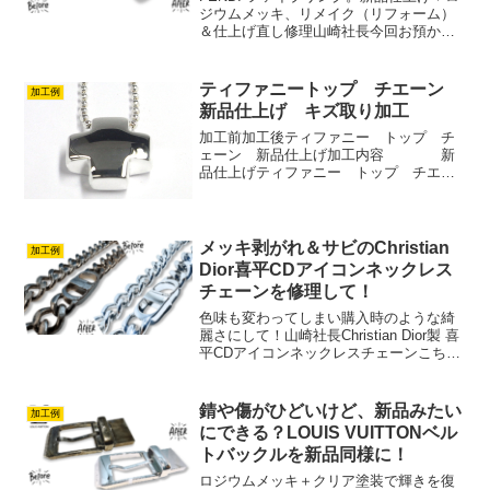
ジウムメッキ、リメイク（リフォーム）
＆仕上げ直し修理山崎社長今回お預かり
したのは、FENDIを象徴する「FF」ロゴ
が連続して配置された、スタイリッシュ
で立体的なフォルムが印象的なファイブ
ティファニートップ チエーン
加工例
リングです。...
新品仕上げ キズ取り加工
加工前加工後ティファニー トップ チ
ェーン 新品仕上げ加工内容 新
品仕上げティファニー トップ チエー
ン 新品仕上げアクセ加工ドットコムの
ホームページを見て加工依頼がございま
した。とにかく綺麗にしてほしいとのこ
とで １９歳の時お父様か...
メッキ剥がれ＆サビのChristian
加工例
Dior喜平CDアイコンネックレス
チェーンを修理して！
色味も変わってしまい購入時のような綺
麗さにして！山崎社長Christian Dior製 喜
平CDアイコンネックレスチェーンこちら
のChristian Dior製のネックレスは、弊社
加工依頼月間数第2位の商品になります。
やはり喜平のチェーンは...
錆や傷がひどいけど、新品みたい
加工例
にできる？LOUIS VUITTONベル
トバックルを新品同様に！
ロジウムメッキ＋クリア塗装で輝きを復