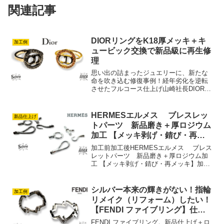
関連記事
DIORリングをK18厚メッキ＋キ
加工例
ュービック交換で新品級に再生修
理
思い出の詰まったジュエリーに、新たな
命を吹き込む修復事例！経年劣化を逆転
させたフルコース仕上げ山崎社長DIORリ
ングをK18厚メッキ＋キュービック交換
で新品仕上げDIORのリングは、ブランド
ならではのデザインと華やかさで、多く
HERMESエルメス ブレスレッ
新品仕上げ
の方に長年愛さ...
トパーツ 新品磨き＋厚ロジウム
加工 【メッキ剥げ・錆び・再メ
ッキ】
加工前加工後HERMESエルメス ブレス
レットパーツ 新品磨き＋厚ロジウム加
工 【メッキ剥げ・錆び・再メッキ】加工
内容：メッキ剥離＋新品仕上げ磨き直し
+厚ロジウムメッキ コーティングプラチ
ナ加工（ロジウムメッキ）を施しまし
シルバー本来の輝きがない！指輪
加工例
た。ありがとうご...
リメイク（リフォーム）したい！
【FENDI ファイブリング】仕上
げ直し修理
FENDI ファイブリング。新品仕上げ＋ロ