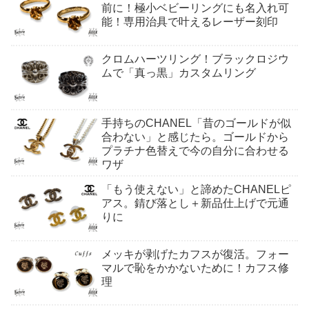
前に！極小ベビーリングにも名入れ可
能！専用治具で叶えるレーザー刻印
クロムハーツリング！ブラックロジウ
ムで「真っ黒」カスタムリング
手持ちのCHANEL「昔のゴールドが似
合わない」と感じたら。ゴールドから
プラチナ色替えで今の自分に合わせる
ワザ
「もう使えない」と諦めたCHANELピ
アス。錆び落とし＋新品仕上げで元通
りに
メッキが剥げたカフスが復活。フォー
マルで恥をかかないために！カフス修
理