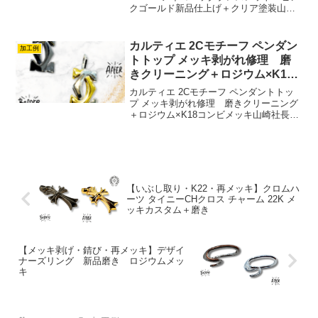
クゴールド新品仕上げ＋クリア塗装山崎
社長手首のアクセントに！ブレスレット
をかわいらしいピンクにカスタムLouis
Vuitton アイコニックブレスレ...
カルティエ 2Cモチーフ ペンダン
加工例
トトップ メッキ剥がれ修理 磨
きクリーニング＋ロジウム×K18
コンビメッキ
カルティエ 2Cモチーフ ペンダントトッ
プ メッキ剥がれ修理 磨きクリーニング
＋ロジウム×K18コンビメッキ山崎社長
Cartier カルティエ 2Cモチーフ ペンダン
トトップ今回のご依頼は、クリーニング
磨き新品仕上げに加えてコンビメッキカ
ス...
【いぶし取り・K22・再メッキ】クロムハ
ーツ タイニーCHクロス チャーム 22K メ
ッキカスタム＋磨き
【メッキ剥げ・錆び・再メッキ】デザイ
ナーズリング 新品磨き ロジウムメッ
キ