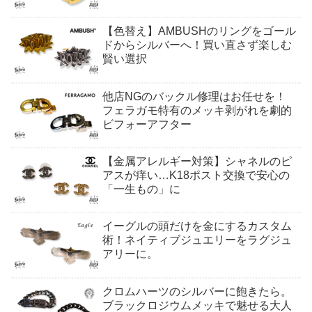
【色替え】AMBUSHのリングをゴール
ドからシルバーへ！買い直さず楽しむ
賢い選択
他店NGのバックル修理はお任せを！
フェラガモ特有のメッキ剥がれを劇的
ビフォーアフター
【金属アレルギー対策】シャネルのピ
アスが痒い…K18ポスト交換で安心の
「一生もの」に
イーグルの頭だけを金にするカスタム
術！ネイティブジュエリーをラグジュ
アリーに。
クロムハーツのシルバーに飽きたら。
ブラックロジウムメッキで魅せる大人