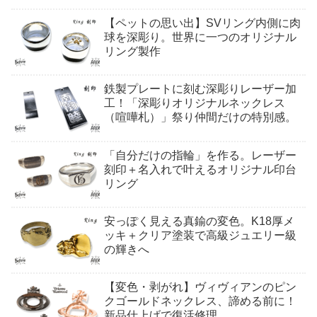
【ペットの思い出】SVリング内側に肉
球を深彫り。世界に一つのオリジナル
リング製作
鉄製プレートに刻む深彫りレーザー加
工！「深彫りオリジナルネックレス
（喧嘩札）」祭り仲間だけの特別感。
「自分だけの指輪」を作る。レーザー
刻印＋名入れで叶えるオリジナル印台
リング
安っぽく見える真鍮の変色。K18厚メ
ッキ＋クリア塗装で高級ジュエリー級
の輝きへ
【変色・剥がれ】ヴィヴィアンのピン
クゴールドネックレス、諦める前に！
新品仕上げで復活修理