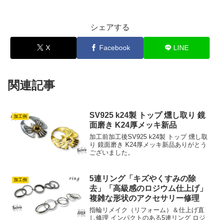
シェアする
X
Facebook
LINE
関連記事
SV925 k24製 トップ 燻し取り 鏡
加工例
面磨き K24厚メッキ新品
加工前加工後SV925 k24製 トップ 燻し取
り 鏡面磨き K24厚メッキ新品ありがとう
ございました。
5連リング「キズやくすみの除
加工例
去」「高級感のロジウム仕上げ」
複雑な形状のアクセサリー修理
指輪リメイク（リフォーム）＆仕上げ直
し修理 インパクトのある5連リング ロジ