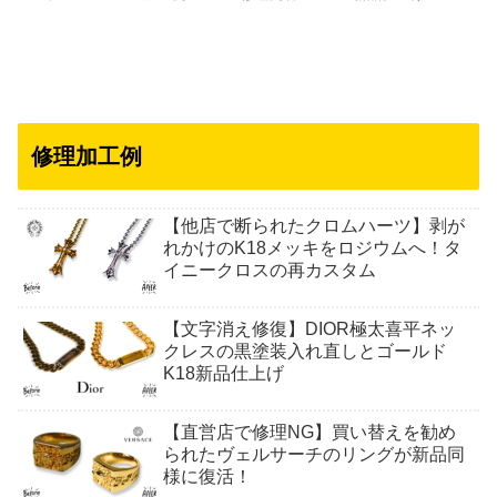
修理加工例
【他店で断られたクロムハーツ】剥が
れかけのK18メッキをロジウムへ！タ
イニークロスの再カスタム
【文字消え修復】DIOR極太喜平ネッ
クレスの黒塗装入れ直しとゴールド
K18新品仕上げ
【直営店で修理NG】買い替えを勧め
られたヴェルサーチのリングが新品同
様に復活！