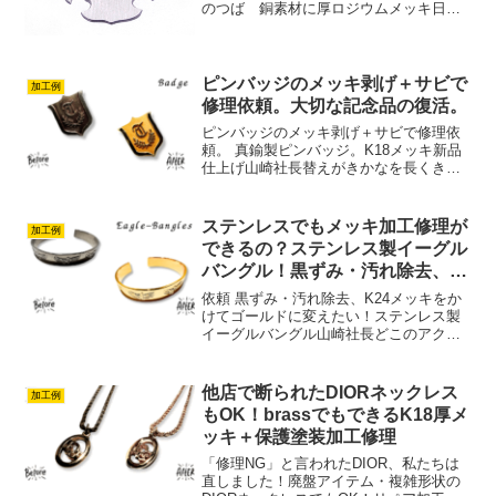
のつば 銅素材に厚ロジウムメッキ日本
刀の修理を行っている方からの依頼で
す。メッキはいろいろなものに使われま
す。ありがとうございました。
ピンバッジのメッキ剥げ＋サビで
加工例
修理依頼。大切な記念品の復活。
ピンバッジのメッキ剥げ＋サビで修理依
頼。 真鍮製ピンバッジ。K18メッキ新品
仕上げ山崎社長替えがきかなを長くきれ
いに持っていたい！何かの記念でいただ
いた思い出の品は、お店で購入したりす
ることはできません。諦めないで！アク
ステンレスでもメッキ加工修理が
加工例
セ加工ドットコムなら...
できるの？ステンレス製イーグル
バングル！黒ずみ・汚れ除去、厚
K24メッキ修理加工
依頼 黒ずみ・汚れ除去、K24メッキをか
けてゴールドに変えたい！ステンレス製
イーグルバングル山崎社長どこのアクセ
サリー修理でも断られる、ステンレスで
もメッキ加工修理ができます！ステンレ
ス製イーグルバングル黒ずみ・汚れ除
他店で断られたDIORネックレス
加工例
去、K24メッキをかけ...
もOK！brassでもできるK18厚メ
ッキ＋保護塗装加工修理
「修理NG」と言われたDIOR、私たちは
直しました！廃盤アイテム・複雑形状の