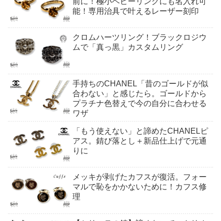
前に！極小ベビーリングにも名入れ可
能！専用治具で叶えるレーザー刻印
クロムハーツリング！ブラックロジウ
ムで「真っ黒」カスタムリング
手持ちのCHANEL「昔のゴールドが似
合わない」と感じたら。ゴールドから
プラチナ色替えで今の自分に合わせる
ワザ
「もう使えない」と諦めたCHANELピ
アス。錆び落とし＋新品仕上げで元通
りに
メッキが剥げたカフスが復活。フォー
マルで恥をかかないために！カフス修
理