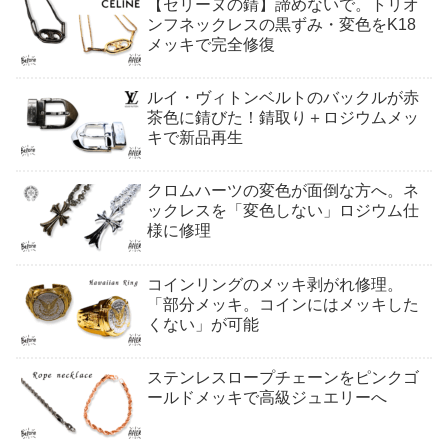
【セリーヌの錆】諦めないで。トリオ
ンフネックレスの黒ずみ・変色をK18
メッキで完全修復
ルイ・ヴィトンベルトのバックルが赤
茶色に錆びた！錆取り＋ロジウムメッ
キで新品再生
クロムハーツの変色が面倒な方へ。ネ
ックレスを「変色しない」ロジウム仕
様に修理
コインリングのメッキ剥がれ修理。
「部分メッキ。コインにはメッキした
くない」が可能
ステンレスロープチェーンをピンクゴ
ールドメッキで高級ジュエリーへ