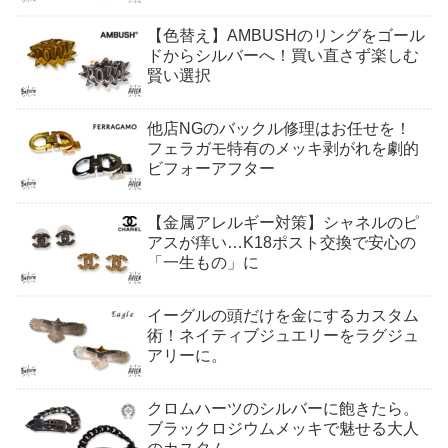
【色替え】AMBUSHのリングをゴール
ドからシルバーへ！買い直さず楽しむ
賢い選択
他店NGのバックル修理はお任せを！
フェラガモ特有のメッキ剥がれを劇的
ビフォーアフター
【金属アレルギー対策】シャネルのピ
アスが痒い…K18ポスト交換で安心の
「一生もの」に
イーグルの頭だけを金にするカスタム
術！ネイティブジュエリーをラグジュ
アリーに。
クロムハーツのシルバーに飽きたら。
ブラックロジウムメッキで魅せる大人