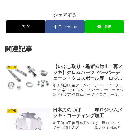
シェアする
X
Facebook
LINE
関連記事
【いぶし取り・黒ずみ防止・再メ
加工例
ッキ】クロムハーツ ペーパーチ
ェーン・クロスボール等 ロジウ
ムメッキカスタム
加工前加工後クロムハーツ ペーパーチェ
ーン ネックレスクロムハーツ ナロー Vバ
ンドピアスクロムハーツ クロスボールペ
ンダント スモール CHクロス ウィズ ベイ
ルクロムハーツ スペーサーリング磨き＋
いぶし取り＋厚ロジウムメッキシルバー
日本刀のつば 厚ロジウムメ
加工例
特...
ッキ・コーティング加工
加工前加工後日本刀のつば 厚ロジウム
メッキ加工内容 厚メッキ日本刀