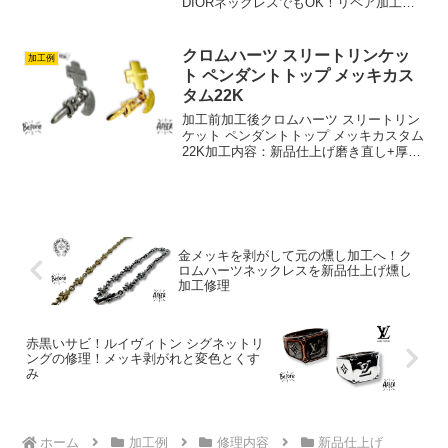
DIORネックレスでもOK！リペア加工山
崎社長【DIORネックレス】K18厚メッキ
新品仕上げ＋クリア塗装 加工レポート修
理を断られたネックレスに、もう一度、
クロムハーツ スリートリンケッ
加工例
輝きを。...
ト ペンダントトップ メッキカス
タム22K
加工前加工後クロムハーツ スリートリン
ケット ペンダントトップ メッキカスタム
22K加工内容：新品仕上げ磨き直し+厚
K22 コーティングありがとうございま
した。
金メッキを剥がして元の燻し加工へ！ク
ロムハーツネックレスを新品仕上げ燻し
加工修理
赤黒いサビ！ルイヴィトン シグネットリ
ングの修理！メッキ剥がれと変色とくす
み
ホーム
加工例
修理内容
新品仕上げ