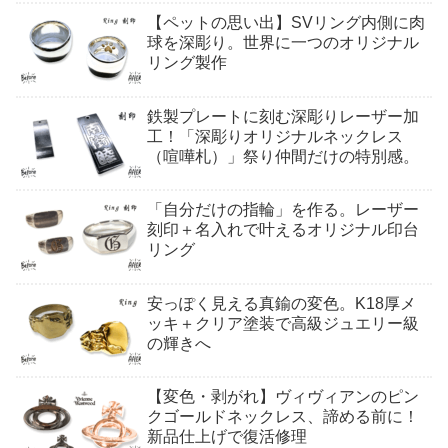
【ペットの思い出】SVリング内側に肉
球を深彫り。世界に一つのオリジナル
リング製作
鉄製プレートに刻む深彫りレーザー加
工！「深彫りオリジナルネックレス
（喧嘩札）」祭り仲間だけの特別感。
「自分だけの指輪」を作る。レーザー
刻印＋名入れで叶えるオリジナル印台
リング
安っぽく見える真鍮の変色。K18厚メ
ッキ＋クリア塗装で高級ジュエリー級
の輝きへ
【変色・剥がれ】ヴィヴィアンのピン
クゴールドネックレス、諦める前に！
新品仕上げで復活修理