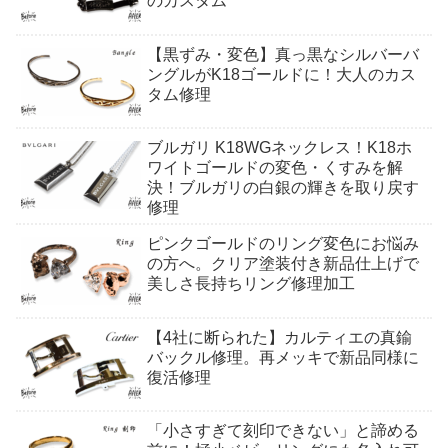
のカスタム
【黒ずみ・変色】真っ黒なシルバーバ
ングルがK18ゴールドに！大人のカス
タム修理
ブルガリ K18WGネックレス！K18ホ
ワイトゴールドの変色・くすみを解
決！ブルガリの白銀の輝きを取り戻す
修理
ピンクゴールドのリング変色にお悩み
の方へ。クリア塗装付き新品仕上げで
美しさ長持ちリング修理加工
【4社に断られた】カルティエの真鍮
バックル修理。再メッキで新品同様に
復活修理
「小さすぎて刻印できない」と諦める