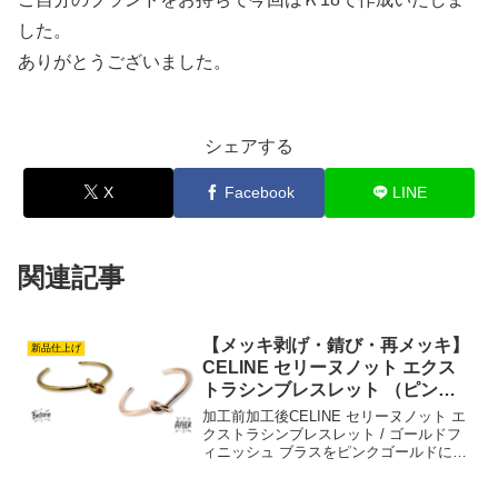
した。
ありがとうございました。
シェアする
X
Facebook
LINE
関連記事
【メッキ剥げ・錆び・再メッキ】
新品仕上げ
CELINE セリーヌノット エクス
トラシンブレスレット （ピンク
ゴールド）
加工前加工後CELINE セリーヌノット エ
クストラシンブレスレット / ゴールドフ
ィニッシュ ブラスをピンクゴールドに加
工加工内容：新品仕上げ磨き直し+厚ピン
クゴールドメッキ・コーティング