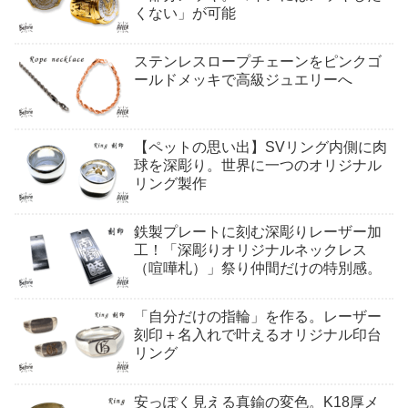
くない」が可能
ステンレスロープチェーンをピンクゴ
ールドメッキで高級ジュエリーへ
【ペットの思い出】SVリング内側に肉
球を深彫り。世界に一つのオリジナル
リング製作
鉄製プレートに刻む深彫りレーザー加
工！「深彫りオリジナルネックレス
（喧嘩札）」祭り仲間だけの特別感。
「自分だけの指輪」を作る。レーザー
刻印＋名入れで叶えるオリジナル印台
リング
安っぽく見える真鍮の変色。K18厚メ