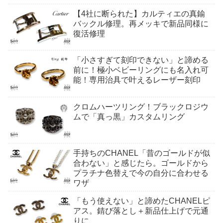
【4社に断られた】カルティエの真鍮
バックル修理。再メッキで新品同様に
復活修理
「小さすぎて刻印できない」と諦める
前に！極小ベビーリングにも名入れ可
能！専用治具で叶えるレーザー刻印
クロムハーツリング！ブラックロジウ
ムで「真っ黒」カスタムリング
手持ちのCHANEL「昔のゴールドが似
合わない」と感じたら。ゴールドから
プラチナ色替えで今の自分に合わせる
ワザ
「もう使えない」と諦めたCHANELピ
アス。錆び落とし＋新品仕上げで元通
りに