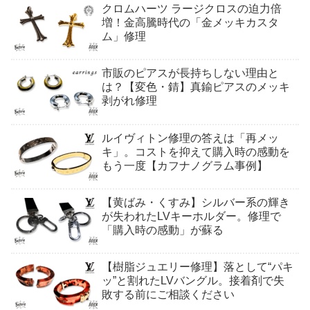
クロムハーツ ラージクロスの迫力倍
増！金高騰時代の「金メッキカスタ
ム」修理
市販のピアスが長持ちしない理由と
は？【変色・錆】真鍮ピアスのメッキ
剥がれ修理
ルイヴィトン修理の答えは「再メッ
キ」。コストを抑えて購入時の感動を
もう一度【カフナノグラム事例】
【黄ばみ・くすみ】シルバー系の輝き
が失われたLVキーホルダー。修理で
「購入時の感動」が蘇る
【樹脂ジュエリー修理】落として“パキ
ッ”と割れたLVバングル。接着剤で失
敗する前にご相談ください