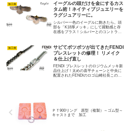
ブルサ...
イーグルの頭だけを金にするカス
加工例
タム術！ネイティブジュエリーを
ラグジュアリーに。
シルバー一色のイーグルに飽きたら。頭
部を「K18厚メッキ」にして躍動感と存
在感をプラス！シルバーとのコントラス
トが際立つ厚メッキ加工山崎社長イーグ
ルの頭をK18厚メッキ。金高騰の今だか
らこそ「賢い選択」を。ネイティブジュ
サビてボツボツが出てきたFENDI
加工例
エリーの象徴、イーグ...
ブレスレットの修理！ リメイク
＆仕上げ直し
FENDI ブレスレットのロジウムメッキ新
品仕上げ！太めの喜平チェーンと中央に
配置されたFENDIのロゴ山崎社長この度
は、FENDI ブレスレットのロジウムメッ
キ新品仕上げをご依頼いただき、誠にあ
りがとうございました。今回のブレスレ
ットは、...
ＰＴ900リング 原型（複製）～ゴム型～
キャストまで 加工