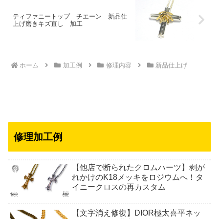
ティファニートップ チエーン 新品仕
上げ磨きキズ直し 加工
ホーム
加工例
修理内容
新品仕上げ
修理加工例
【他店で断られたクロムハーツ】剥が
れかけのK18メッキをロジウムへ！タ
イニークロスの再カスタム
【文字消え修復】DIOR極太喜平ネッ