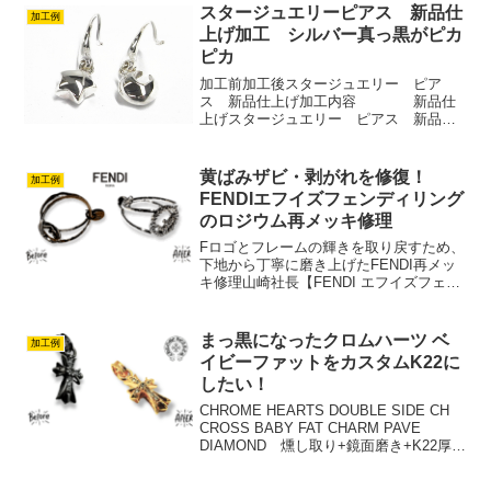
スタージュエリーピアス 新品仕
加工例
上げ加工 シルバー真っ黒がピカ
ピカ
加工前加工後スタージュエリー ピア
ス 新品仕上げ加工内容 新品仕
上げスタージュエリー ピアス 新品仕
上げアクセ加工ドットコムのホームペー
ジを見て加工依頼がございました。こち
らも１９歳の時お父様から頂いたシルバ
黄ばみザビ・剥がれを修復！
加工例
ー製品！女の子は１９歳にシ...
FENDIエフイズフェンディリング
のロジウム再メッキ修理
Fロゴとフレームの輝きを取り戻すため、
下地から丁寧に磨き上げたFENDI再メッ
キ修理山崎社長【FENDI エフイズフェン
ディ リング FENDI製リング 再メッキ
修理】ロジウムメッキ仕上げ 加工レポー
ト■ 加工前の状態今回お預かりしたF...
まっ黒になったクロムハーツ ベ
加工例
イビーファットをカスタムK22に
したい！
CHROME HEARTS DOUBLE SIDE CH
CROSS BABY FAT CHARM PAVE
DIAMOND 燻し取り+鏡面磨き+K22厚メ
ッキ新品仕上げ山崎社長クロムハーツ ベ
イビーファット wパヴェダイヤモンド ダ