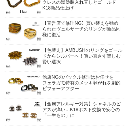
クレスの黒塗装入れ直しとゴールド
K18新品仕上げ
【直営店で修理NG】買い替えを勧め
られたヴェルサーチのリングが新品同
様に復活！
【色替え】AMBUSHのリングをゴール
ドからシルバーへ！買い直さず楽しむ
賢い選択
他店NGのバックル修理はお任せを！
フェラガモ特有のメッキ剥がれを劇的
ビフォーアフター
【金属アレルギー対策】シャネルのピ
アスが痒い…K18ポスト交換で安心の
「一生もの」に