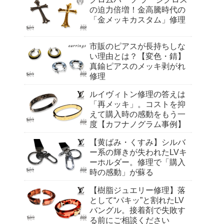
の迫力倍増！金高騰時代の
「金メッキカスタム」修理
市販のピアスが長持ちしな
い理由とは？【変色・錆】
真鍮ピアスのメッキ剥がれ
修理
ルイヴィトン修理の答えは
「再メッキ」。コストを抑
えて購入時の感動をもう一
度【カフナノグラム事例】
【黄ばみ・くすみ】シルバ
ー系の輝きが失われたLVキ
ーホルダー。修理で「購入
時の感動」が蘇る
【樹脂ジュエリー修理】落
として“パキッ”と割れたLV
バングル。接着剤で失敗す
る前にご相談ください