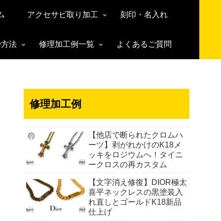
ム
アクセサビ取り加工
刻印・名入れ
や方法
修理加工例一覧
よくあるご質問
修理加工例
【他店で断られたクロムハ
ーツ】剥がれかけのK18メ
ッキをロジウムへ！タイニ
ークロスの再カスタム
【文字消え修復】DIOR極太
喜平ネックレスの黒塗装入
れ直しとゴールドK18新品
仕上げ