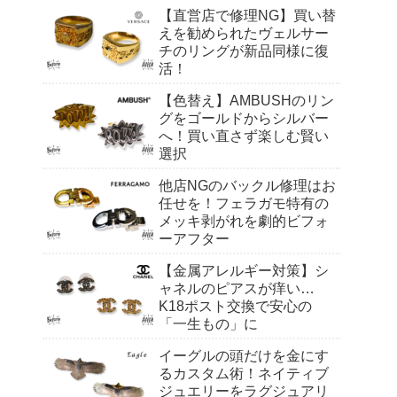
【直営店で修理NG】買い替
えを勧められたヴェルサー
チのリングが新品同様に復
活！
【色替え】AMBUSHのリン
グをゴールドからシルバー
へ！買い直さず楽しむ賢い
選択
他店NGのバックル修理はお
任せを！フェラガモ特有の
メッキ剥がれを劇的ビフォ
ーアフター
【金属アレルギー対策】シ
ャネルのピアスが痒い…
K18ポスト交換で安心の
「一生もの」に
イーグルの頭だけを金にす
るカスタム術！ネイティブ
ジュエリーをラグジュアリ