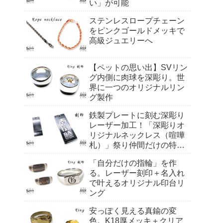
い」が可能
ステンレスロープチェーン
をピンクゴールドメッキで
高級ジュエリーへ
【ペットの思い出】SVリン
グ内側に肉球を深彫り。世
界に一つのオリジナルリン
グ製作
鉄製プレートに刻む深彫り
レーザー加工！「深彫りオ
リジナルネックレス（喧嘩
札）」祭り仲間だけの特別
感。
「自分だけの指輪」を作
る。レーザー刻印＋名入れ
で叶えるオリジナル印台リ
ング
安っぽく見える真鍮の変
色。K18厚メッキ＋クリア