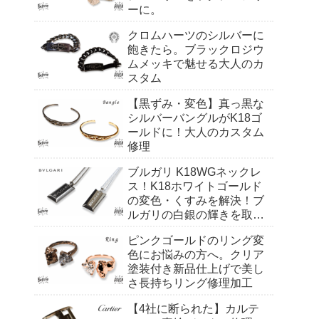
ーに。
クロムハーツのシルバーに
飽きたら。ブラックロジウ
ムメッキで魅せる大人のカ
スタム
【黒ずみ・変色】真っ黒な
シルバーバングルがK18ゴ
ールドに！大人のカスタム
修理
ブルガリ K18WGネックレ
ス！K18ホワイトゴールド
の変色・くすみを解決！ブ
ルガリの白銀の輝きを取り
戻す修理
ピンクゴールドのリング変
色にお悩みの方へ。クリア
塗装付き新品仕上げで美し
さ長持ちリング修理加工
【4社に断られた】カルテ