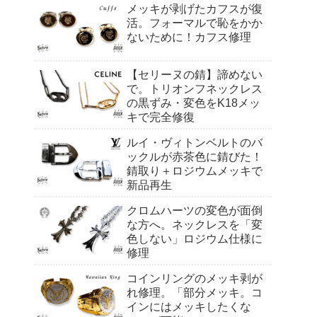
メッキが剥げたカフスが復
活。フォーマルで恥をかか
ないために！カフス修理
【セリーヌの錆】諦めない
で。トリオンフネックレス
の黒ずみ・変色をK18メッ
キで完全修復
ルイ・ヴィトンベルトのバ
ックルが赤茶色に錆びた！
錆取り＋ロジウムメッキで
新品再生
クロムハーツの変色が面倒
な方へ。ネックレスを「変
色しない」ロジウム仕様に
修理
コインリングのメッキ剥が
れ修理。「部分メッキ。コ
インにはメッキしたくな