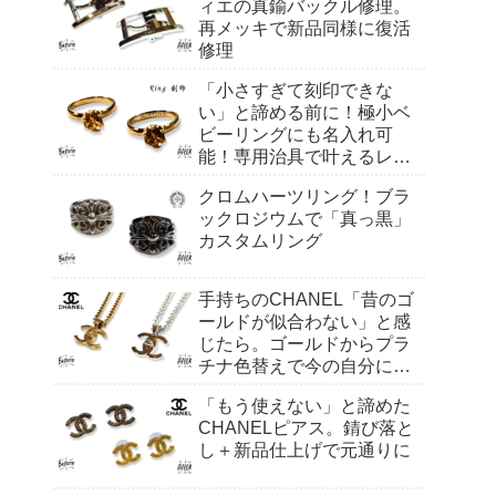
ィエの真鍮バックル修理。
再メッキで新品同様に復活
修理
「小さすぎて刻印できな
い」と諦める前に！極小ベ
ビーリングにも名入れ可
能！専用治具で叶えるレー
ザー刻印
クロムハーツリング！ブラ
ックロジウムで「真っ黒」
カスタムリング
手持ちのCHANEL「昔のゴ
ールドが似合わない」と感
じたら。ゴールドからプラ
チナ色替えで今の自分に合
わせるワザ
「もう使えない」と諦めた
CHANELピアス。錆び落と
し＋新品仕上げで元通りに