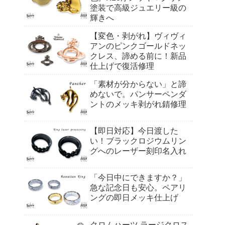
塗装で高級ジュエリー級の
輝きへ
【変色・剥がれ】ヴィヴィ
アンのピンクゴールドネッ
クレス、諦める前に！新品
仕上げで復活修理
「素材が分からない」と諦
めないで。パンサーペンダ
ントのメッキ剥がれ錆修理
【即日対応】今日渡した
い！ブラックロジウムリン
グへのレーザー刻印名入れ
「今日中にできますか？」
急な記念日も安心。ペアリ
ングの即日メッキ仕上げ
クロムハーツ ラージクロス