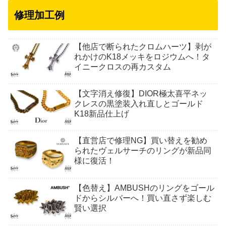
修理加工例
【他店で断られたクロムハーツ】剥が
れかけのK18メッキをロジウムへ！タ
イニークロスの再カスタム
【文字消え修復】DIOR極太喜平ネッ
クレスの黒塗装入れ直しとゴールド
K18新品仕上げ
【直営店で修理NG】買い替えを勧め
られたヴェルサーチのリングが新品同
様に復活！
【色替え】AMBUSHのリングをゴール
ドからシルバーへ！買い直さず楽しむ
賢い選択