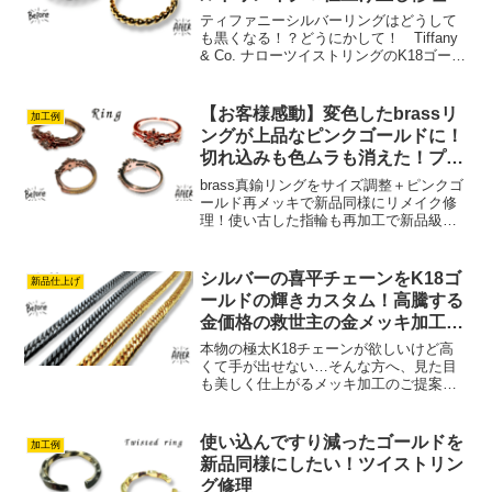
ティファニーシルバーリングはどうして
も黒くなる！？どうにかして！ Tiffany
& Co. ナローツイストリングのK18ゴール
ドメッキっ＋新品仕上げ山崎社長今回お
預かりしたのは、ティファニーの人気モ
デル「ナローツイストリング」。細身な
【お客様感動】変色したbrassリ
加工例
がら...
ングが上品なピンクゴールドに！
切れ込みも色ムラも消えた！プロ
職人のリング再生
brass真鍮リングをサイズ調整＋ピンクゴ
ールド再メッキで新品同様にリメイク修
理！使い古した指輪も再加工で新品級
に。山崎社長【加工事例】brassリングを
リメイク＋ピンクゴールドメッキ新品仕
上げお気に入りのbrass（真鍮製）リング
シルバーの喜平チェーンをK18ゴ
新品仕上げ
も、長年...
ールドの輝きカスタム！高騰する
金価格の救世主の金メッキ加工修
理
本物の極太K18チェーンが欲しいけど高
くて手が出せない…そんな方へ、見た目
も美しく仕上がるメッキ加工のご提案！
山崎社長K18の極太喜平チェーンが欲し
いけど、最近の金の価格高騰で予算的に
厳しい…」そんなお悩みをお持ちの方に
使い込んですり減ったゴールドを
加工例
おすすめしたいのが、...
新品同様にしたい！ツイストリン
グ修理