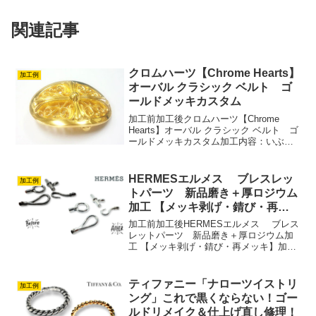
関連記事
クロムハーツ【Chrome Hearts】
加工例
オーバル クラシック ベルト ゴ
ールドメッキカスタム
加工前加工後クロムハーツ【Chrome
Hearts】オーバル クラシック ベルト ゴ
ールドメッキカスタム加工内容：いぶし
取り+新品仕上げ磨き直し+厚金メッキ・
コーティング
HERMESエルメス ブレスレッ
加工例
トパーツ 新品磨き＋厚ロジウム
加工 【メッキ剥げ・錆び・再メ
ッキ】
加工前加工後HERMESエルメス ブレス
レットパーツ 新品磨き＋厚ロジウム加
工 【メッキ剥げ・錆び・再メッキ】加工
内容：メッキ剥離＋新品仕上げ磨き直し
+厚ロジウムメッキ コーティングプラチ
ナ加工（ロジウムメッキ）を施しまし
ティファニー「ナローツイストリ
加工例
た。ありがとうご...
ング」これで黒くならない！ゴー
ルドリメイク＆仕上げ直し修理！