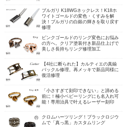
ブルガリ K18WGネックレス！K18ホ
ワイトゴールドの変色・くすみを解
決！ブルガリの白銀の輝きを取り戻す
修理
ピンクゴールドのリング変色にお悩み
の方へ。クリア塗装付き新品仕上げで
美しさ長持ちリング修理加工
【4社に断られた】カルティエの真鍮
バックル修理。再メッキで新品同様に
復活修理
「小さすぎて刻印できない」と諦める
前に！極小ベビーリングにも名入れ可
能！専用治具で叶えるレーザー刻印
クロムハーツリング！ブラックロジウ
ムで「真っ黒」カスタムリング