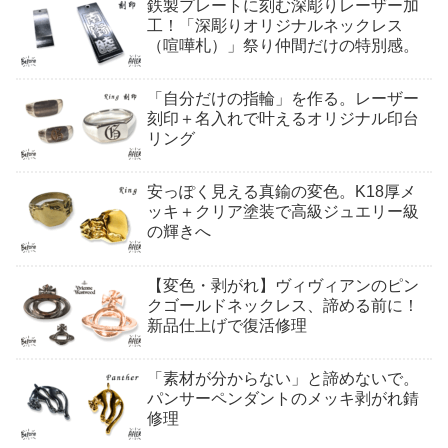
鉄製プレートに刻む深彫りレーザー加
工！「深彫りオリジナルネックレス
（喧嘩札）」祭り仲間だけの特別感。
「自分だけの指輪」を作る。レーザー
刻印＋名入れで叶えるオリジナル印台
リング
安っぽく見える真鍮の変色。K18厚メ
ッキ＋クリア塗装で高級ジュエリー級
の輝きへ
【変色・剥がれ】ヴィヴィアンのピン
クゴールドネックレス、諦める前に！
新品仕上げで復活修理
「素材が分からない」と諦めないで。
パンサーペンダントのメッキ剥がれ錆
修理