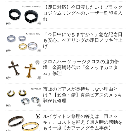
【即日対応】今日渡したい！ブラック
ロジウムリングへのレーザー刻印名入
れ
「今日中にできますか？」急な記念日
も安心。ペアリングの即日メッキ仕上
げ
クロムハーツ ラージクロスの迫力倍
増！金高騰時代の「金メッキカスタ
ム」修理
市販のピアスが長持ちしない理由と
は？【変色・錆】真鍮ピアスのメッキ
剥がれ修理
ルイヴィトン修理の答えは「再メッ
キ」。コストを抑えて購入時の感動を
もう一度【カフナノグラム事例】