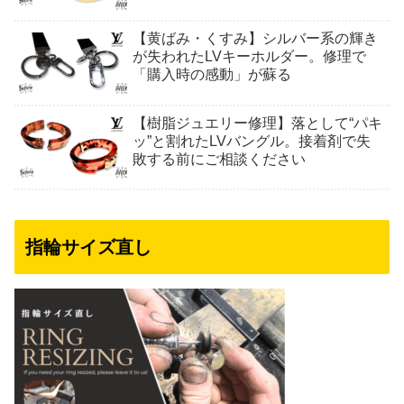
【黄ばみ・くすみ】シルバー系の輝き
が失われたLVキーホルダー。修理で
「購入時の感動」が蘇る
【樹脂ジュエリー修理】落として“パキ
ッ”と割れたLVバングル。接着剤で失
敗する前にご相談ください
指輪サイズ直し