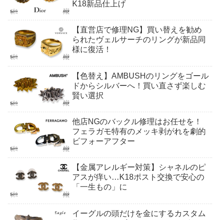
K18新品仕上げ
【直営店で修理NG】買い替えを勧め
られたヴェルサーチのリングが新品同
様に復活！
【色替え】AMBUSHのリングをゴール
ドからシルバーへ！買い直さず楽しむ
賢い選択
他店NGのバックル修理はお任せを！
フェラガモ特有のメッキ剥がれを劇的
ビフォーアフター
【金属アレルギー対策】シャネルのピ
アスが痒い…K18ポスト交換で安心の
「一生もの」に
イーグルの頭だけを金にするカスタム