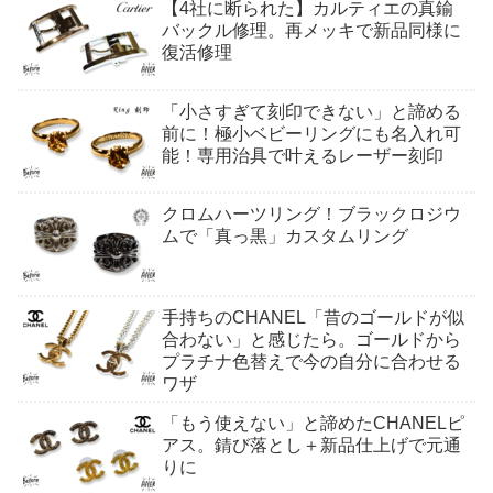
【4社に断られた】カルティエの真鍮
バックル修理。再メッキで新品同様に
復活修理
「小さすぎて刻印できない」と諦める
前に！極小ベビーリングにも名入れ可
能！専用治具で叶えるレーザー刻印
クロムハーツリング！ブラックロジウ
ムで「真っ黒」カスタムリング
手持ちのCHANEL「昔のゴールドが似
合わない」と感じたら。ゴールドから
プラチナ色替えで今の自分に合わせる
ワザ
「もう使えない」と諦めたCHANELピ
アス。錆び落とし＋新品仕上げで元通
りに