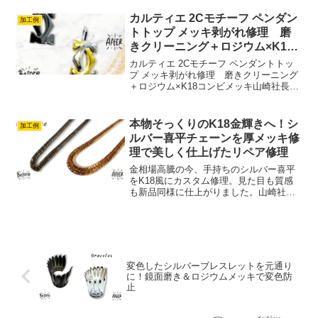
仕上げ磨き 旦那様から頂いた物だそう
です。思い出のある品物！まだまだ使え
カルティエ 2Cモチーフ ペンダン
加工例
ます。市販のシルバー磨きではとて...
トトップ メッキ剥がれ修理 磨
きクリーニング＋ロジウム×K18
コンビメッキ
カルティエ 2Cモチーフ ペンダントトッ
プ メッキ剥がれ修理 磨きクリーニング
＋ロジウム×K18コンビメッキ山崎社長
Cartier カルティエ 2Cモチーフ ペンダン
トトップ今回のご依頼は、クリーニング
磨き新品仕上げに加えてコンビメッキカ
本物そっくりのK18金輝きへ！シ
加工例
ス...
ルバー喜平チェーンを厚メッキ修
理で美しく仕上げたリペア修理
金相場高騰の今、手持ちのシルバー喜平
をK18風にカスタム修理。見た目も質感
も新品同様に仕上がりました。山崎社長
【シルバー製 喜平ネックレス】K18メッ
キ新品仕上げ 加工レポート■ シルバー製
ネックレスを、K18メッキで生まれ変わ
らせる「金（...
変色したシルバーブレスレットを元通り
に！鏡面磨き＆ロジウムメッキで変色防
止