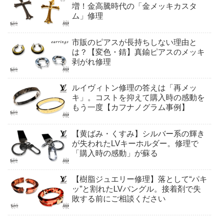
増！金高騰時代の「金メッキカスタ
ム」修理
市販のピアスが長持ちしない理由と
は？【変色・錆】真鍮ピアスのメッキ
剥がれ修理
ルイヴィトン修理の答えは「再メッ
キ」。コストを抑えて購入時の感動を
もう一度【カフナノグラム事例】
【黄ばみ・くすみ】シルバー系の輝き
が失われたLVキーホルダー。修理で
「購入時の感動」が蘇る
【樹脂ジュエリー修理】落として“パキ
ッ”と割れたLVバングル。接着剤で失
敗する前にご相談ください