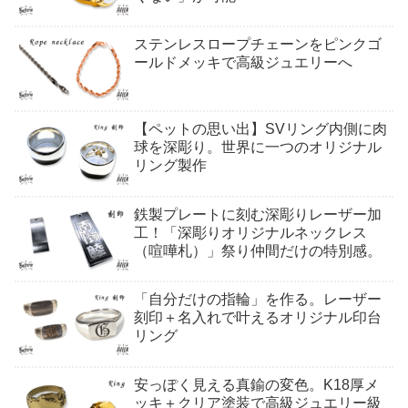
ステンレスロープチェーンをピンクゴ
ールドメッキで高級ジュエリーへ
【ペットの思い出】SVリング内側に肉
球を深彫り。世界に一つのオリジナル
リング製作
鉄製プレートに刻む深彫りレーザー加
工！「深彫りオリジナルネックレス
（喧嘩札）」祭り仲間だけの特別感。
「自分だけの指輪」を作る。レーザー
刻印＋名入れで叶えるオリジナル印台
リング
安っぽく見える真鍮の変色。K18厚メ
ッキ＋クリア塗装で高級ジュエリー級