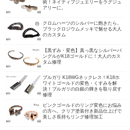
術！ネイティブジュエリーをラグジュ
アリーに。
クロムハーツのシルバーに飽きたら。
ブラックロジウムメッキで魅せる大人
のカスタム
【黒ずみ・変色】真っ黒なシルバーバ
ングルがK18ゴールドに！大人のカス
タム修理
ブルガリ K18WGネックレス！K18ホ
ワイトゴールドの変色・くすみを解
決！ブルガリの白銀の輝きを取り戻す
修理
ピンクゴールドのリング変色にお悩み
の方へ。クリア塗装付き新品仕上げで
美しさ長持ちリング修理加工