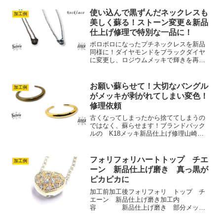
が…」そんな経験ありませんか？今回ご
依頼いただいたのは、FENDI バゲット
使い込んで黒ずんだネックレスも
加工例
FF ロゴチェーンブ...
美しく蘇る！ストーン変更＆新品
仕上げ修理で特別な一品に！
ボロボロになったプチネックレスを新品
同様に！ダイヤモンドをブラックダイヤ
に変更し、ロジウムメッキで輝きを再生
山崎社長長年愛用し、汗や温泉成分の影
響で燻し加工のように真っ黒に変色して
しまったプチネックレス。「もう元に戻
お願い蘇らせて！大切なバングル
加工例
らないのでは？」とご心配...
がメッキが剥がれてしまい変色！
修理依頼
古くなってしまったから捨ててしまうの
ではなく、蘇らせます！ブランドバック
ルの K18メッキ新品仕上げ修理山崎社
長真鍮製の大切なバングルがメッキが剥
がれてしまい変色！新品同様の状態に戻
したい！K18メッキ新品仕上げ修理をご
フォリフォリハートトップ チエ
加工例
依頼していただきまし...
ーン 新品仕上げ磨き 真っ黒が
ピカピカに
加工前加工後フォリフォリ トップ チ
エーン 新品仕上げ磨き加工内
容 新品仕上げ磨き 部分メッキ
フォリフォリ トップ チエーン 新品